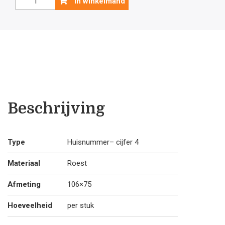
In winkelmand
4
-
Roest
aantal
Beschrijving
Type
Huisnummer– cijfer 4
Materiaal
Roest
Afmeting
106×75
Hoeveelheid
per stuk