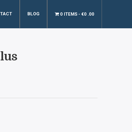
TACT
BLOG
0 ITEMS
€0 .00
plus