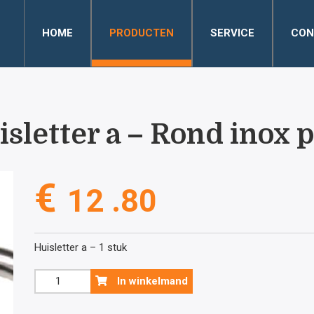
HOME
PRODUCTEN
SERVICE
CON
sletter a – Rond inox 
€
12 .80
Huisletter a – 1 stuk
Huisletter
In winkelmand
a
-