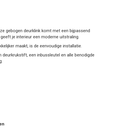
eze gebogen deurklink komt met een bijpassend
geeft je interieur een moderne uitstraling.
lijker maakt, is de eenvoudige installatie.
n deurkrukstift, een inbussleutel en alle benodigde
g.
pen