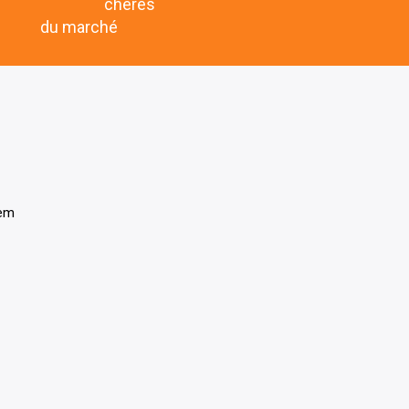
chères
du marché
tem