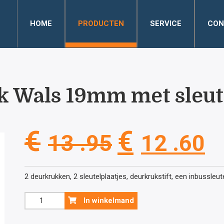
HOME
PRODUCTEN
SERVICE
CON
nk Wals 19mm met sleut
Oorspronke
H
€
€
13 .95
12 .60
prijs
pr
2 deurkrukken, 2 sleutelplaatjes, deurkrukstift, een inbussleu
was:
is
Inox+
In winkelmand
deurklink
Wals