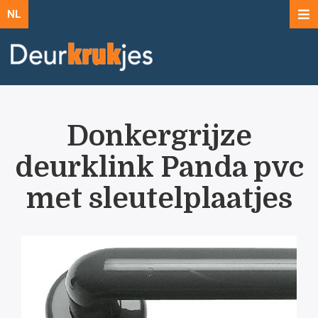
NL
Donkergrijze
deurklink Panda pvc
met sleutelplaatjes