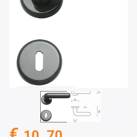
€
10 .70