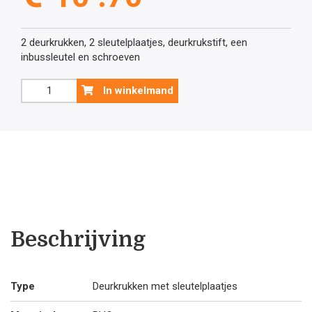
2 deurkrukken, 2 sleutelplaatjes, deurkrukstift, een
inbussleutel en schroeven
Donkergrijze
In winkelmand
deurklink
Panda
pvc
met
sleutelplaatjes
aantal
Beschrijving
Type
Deurkrukken met sleutelplaatjes