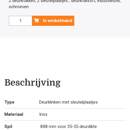
2 deurkrukken, 2 sleutelplaatjes , deurkrukstift, inbussleutel,
schroeven
was:
is:
Inox
In winkelmand
deurklink
€60
€5
model
Lisa
met
.39.
.4
sleutelplaatjes
aantal
Beschrijving
Type
Deurklinken met sleutelplaatjes
Materiaal
Inox
Spil
8X8 mm voor 35-55 deurdikte