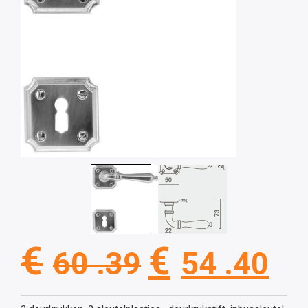
Oorspronkel
Hu
€
€
60 .39
54 .40
prijs
pri