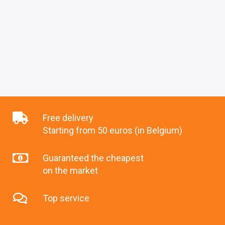
Free delivery
Starting from 50 euros (in Belgium)
Guaranteed the cheapest
on the market
Top service