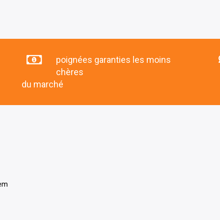
poignées garanties les moins
chères
du marché
tem