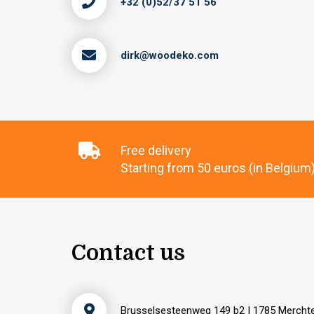
+32 (0)52/37 51 56
dirk@woodeko.com
Free delivery
Starting from 50 euros (in Belgium
Contact us
Brusselsesteenweg 149 b2 | 1785 Merch