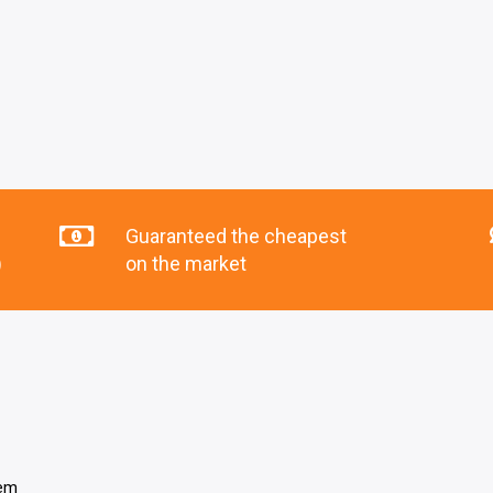
Guaranteed the cheapest
)
on the market
tem