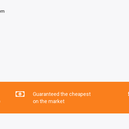
tem
Guaranteed the cheapest
)
on the market