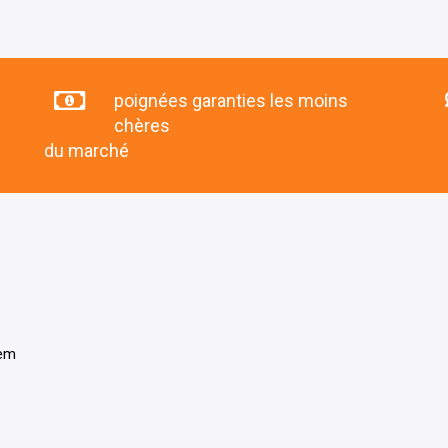
poignées garanties les moins
chères
du marché
tem