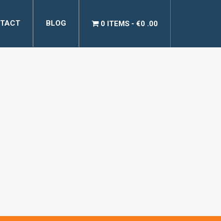
TACT
BLOG
0 ITEMS
€0 .00