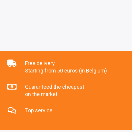
Free delivery
Starting from 50 euros (in Belgium)
Guaranteed the cheapest
on the market
Top service