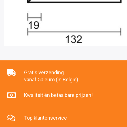
Gratis verzending
vanaf 50 euro (in België)
Kwaliteit én betaalbare prijzen!
Top klantenservice