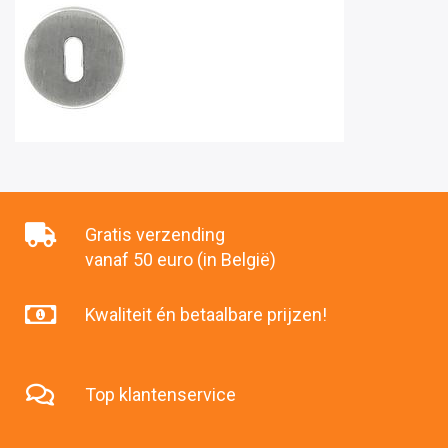
Gratis verzending
vanaf 50 euro (in België)
Kwaliteit én betaalbare prijzen!
Top klantenservice