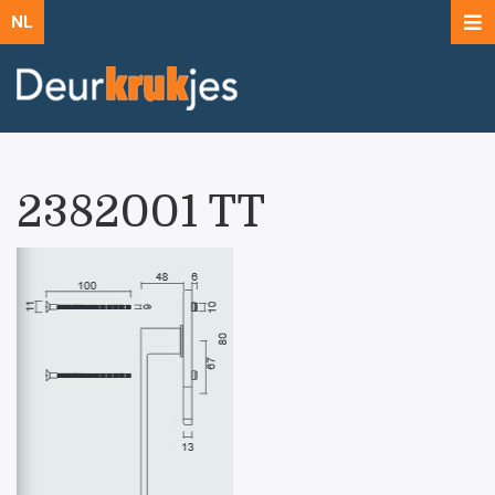
NL
2382001 TT