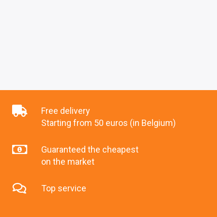
Free delivery
Starting from 50 euros (in Belgium)
Guaranteed the cheapest
on the market
Top service