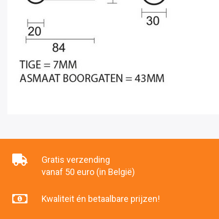
Gratis verzending
vanaf 50 euro (in België)
Kwaliteit én betaalbare prijzen!