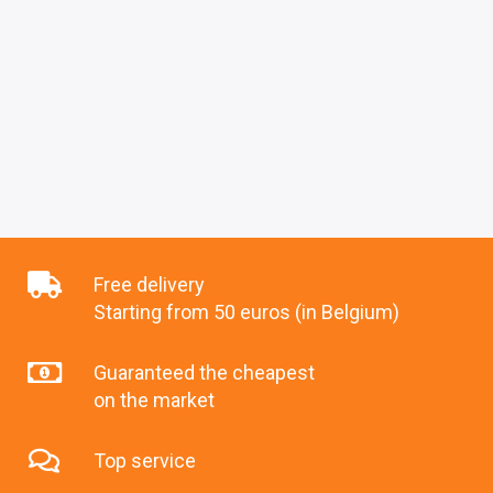
Free delivery
Starting from 50 euros (in Belgium)
Guaranteed the cheapest
on the market
Top service