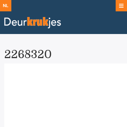
NL
2268320