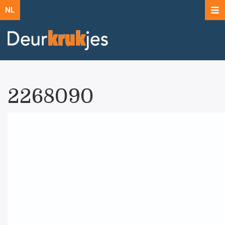
NL
2268090