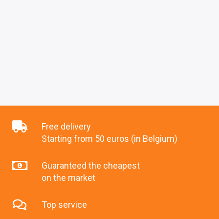
Free delivery
Starting from 50 euros (in Belgium)
Guaranteed the cheapest
on the market
Top service