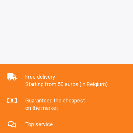
Free delivery
Starting from 50 euros (in Belgium)
Guaranteed the cheapest
on the market
Top service