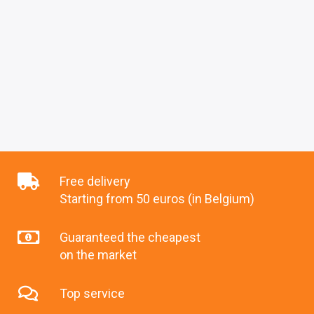
Free delivery
Starting from 50 euros (in Belgium)
Guaranteed the cheapest
on the market
Top service