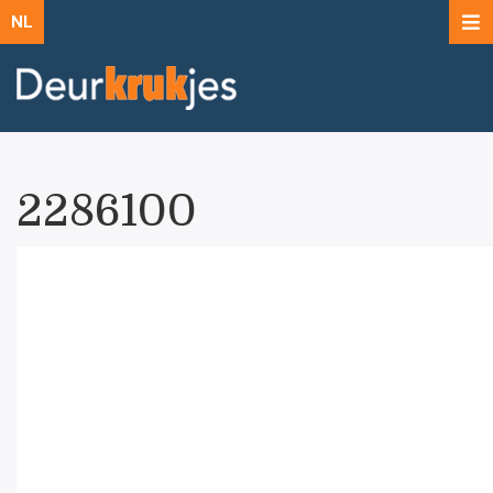
NL
2286100