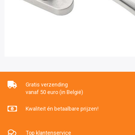
Gratis verzending
vanaf 50 euro (in België)
Kwaliteit én betaalbare prijzen!
Top klantenservice