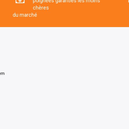
poignées garanties les moins
chères
du marché
tem