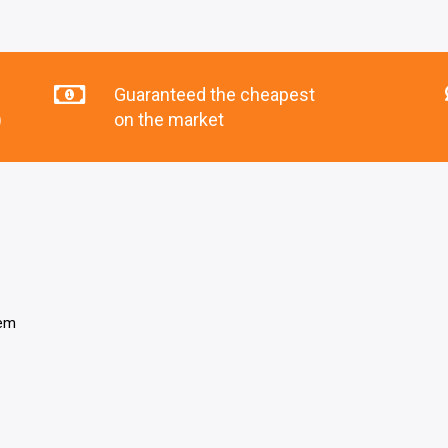
Guaranteed the cheapest
)
on the market
tem