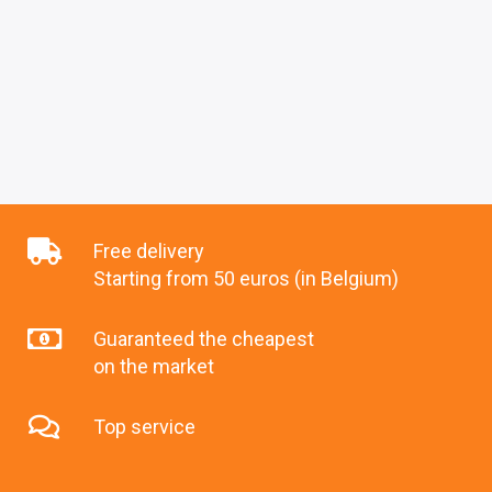
Free delivery
Starting from 50 euros (in Belgium)
Guaranteed the cheapest
on the market
Top service