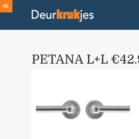
NL
PETANA L+L €42.