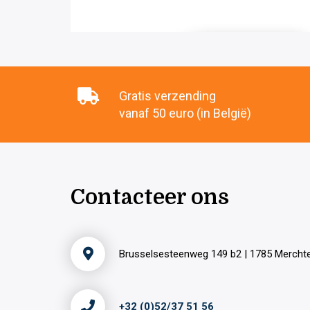
Gratis verzending
vanaf 50 euro (in België)
Contacteer ons
Brusselsesteenweg 149 b2 | 1785 Merch
+32 (0)52/37 51 56