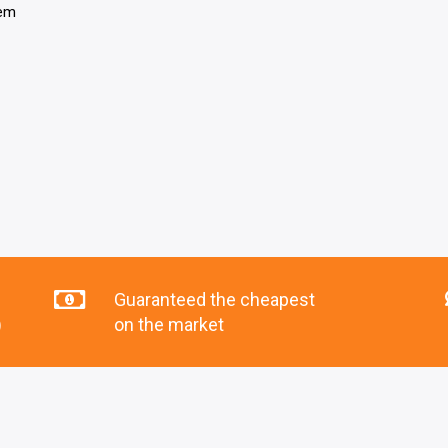
tem
Guaranteed the cheapest
)
on the market