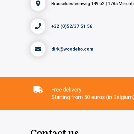
Brusselsesteenweg 149 b2 | 1785 Merch
+32 (0)52/37 51 56
dirk@woodeko.com
Free delivery
Starting from 50 euros (in Belgium
Contact us