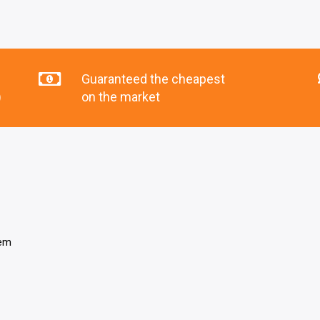
Guaranteed the cheapest
)
on the market
tem