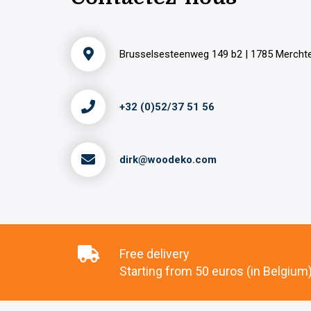
Brusselsesteenweg 149 b2 | 1785 Merch
+32 (0)52/37 51 56
dirk@woodeko.com
Free delivery
Starting from 50 euros (in Belgium