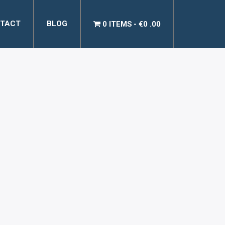
TACT
BLOG
0 ITEMS
€0 .00