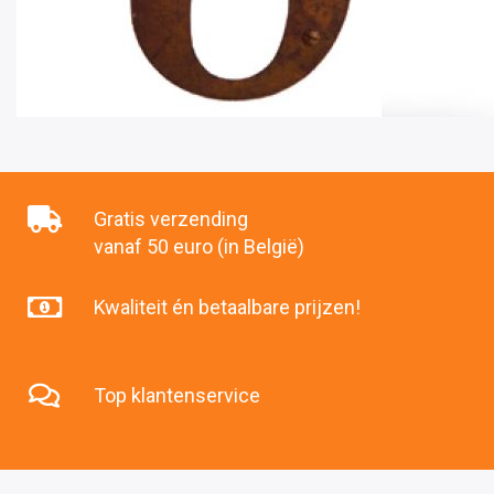
Gratis verzending
vanaf 50 euro (in België)
Kwaliteit én betaalbare prijzen!
Top klantenservice