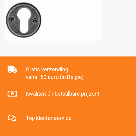
Gratis verzending
vanaf 50 euro (in België)
Kwaliteit én betaalbare prijzen!
Top klantenservice