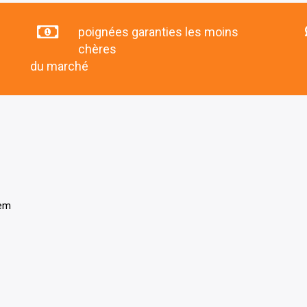
poignées garanties les moins
chères
du marché
tem