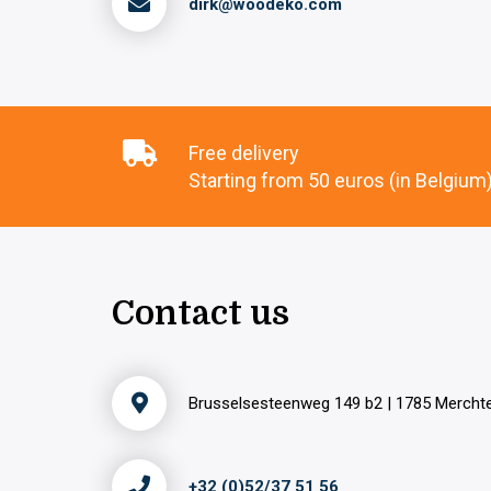
dirk@woodeko.com
Free delivery
Starting from 50 euros (in Belgium
Contact us
Brusselsesteenweg 149 b2 | 1785 Merch
+32 (0)52/37 51 56