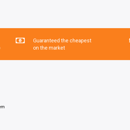
Guaranteed the cheapest
)
on the market
tem