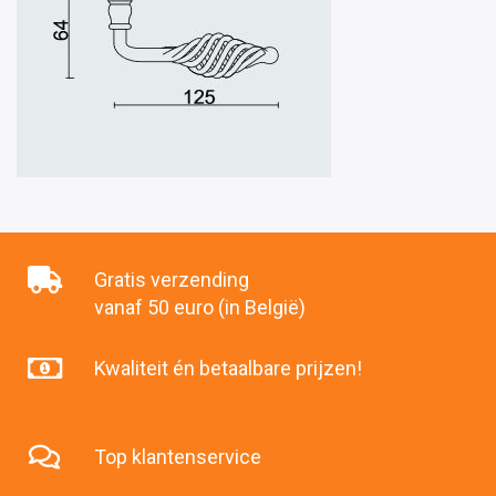
Gratis verzending
vanaf 50 euro (in België)
Kwaliteit én betaalbare prijzen!
Top klantenservice