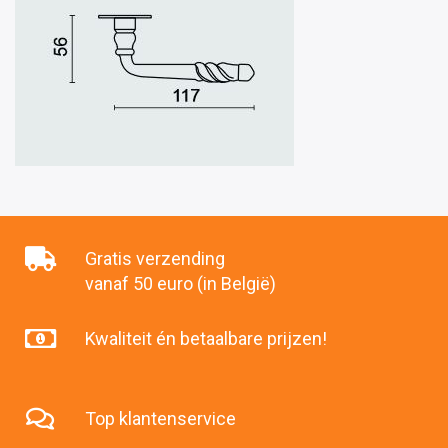
Gratis verzending
vanaf 50 euro (in België)
Kwaliteit én betaalbare prijzen!
Top klantenservice