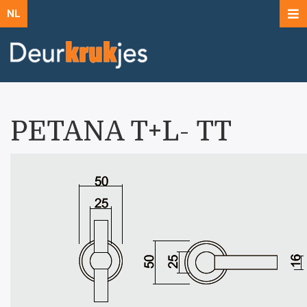
NL
PETANA T+L- TT