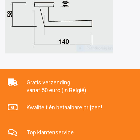
Gratis verzending
vanaf 50 euro (in België)
Kwaliteit én betaalbare prijzen!
Top klantenservice