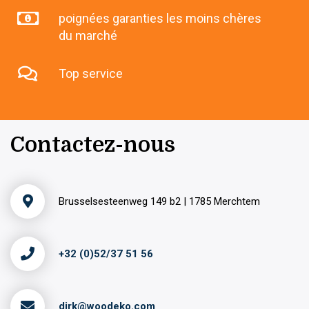
poignées garanties les moins chères
du marché
Top service
Contactez-nous
Brusselsesteenweg 149 b2 | 1785 Merchtem
+32 (0)52/37 51 56
dirk@woodeko.com