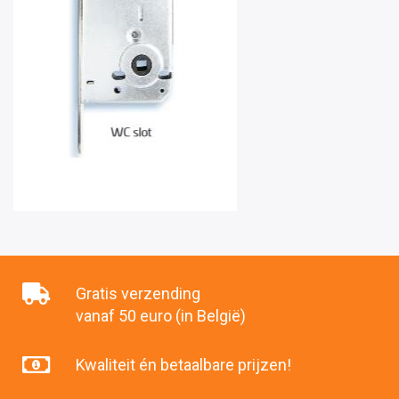
Gratis verzending
vanaf 50 euro (in België)
Kwaliteit én betaalbare prijzen!