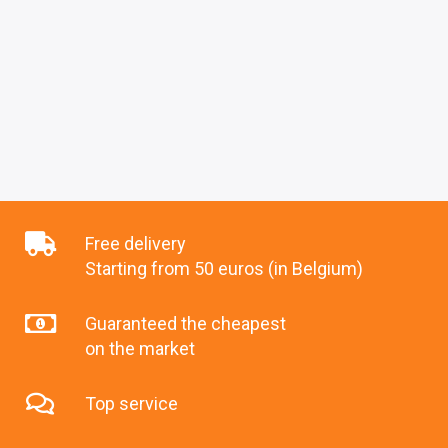
Free delivery
Starting from 50 euros (in Belgium)
Guaranteed the cheapest
on the market
Top service