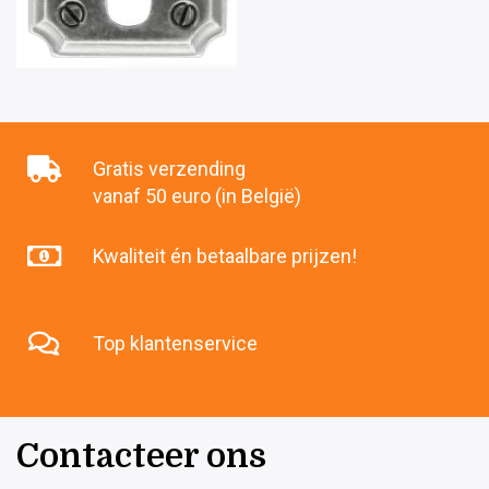
Gratis verzending
vanaf 50 euro (in België)
Kwaliteit én betaalbare prijzen!
Top klantenservice
Contacteer ons