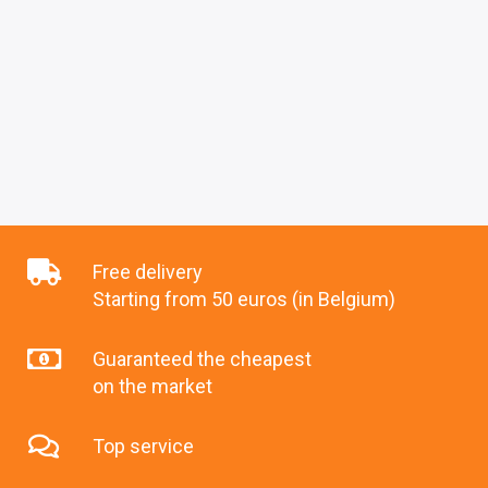
Free delivery
Starting from 50 euros (in Belgium)
Guaranteed the cheapest
on the market
Top service