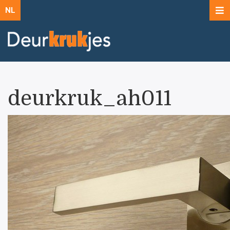
NL
deurkruk_ah011