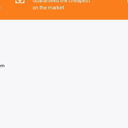
Guaranteed the cheapest
)
on the market
tem