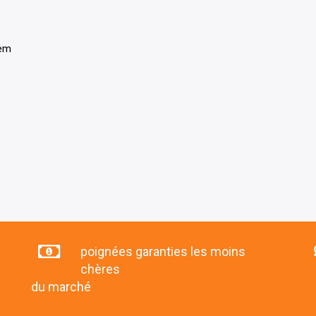
tem
poignées garanties les moins
chères
du marché