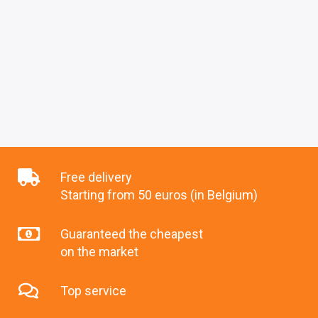
Free delivery
Starting from 50 euros (in Belgium)
Guaranteed the cheapest
on the market
Top service