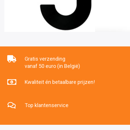
Gratis verzending
vanaf 50 euro (in België)
Kwaliteit én betaalbare prijzen!
Top klantenservice