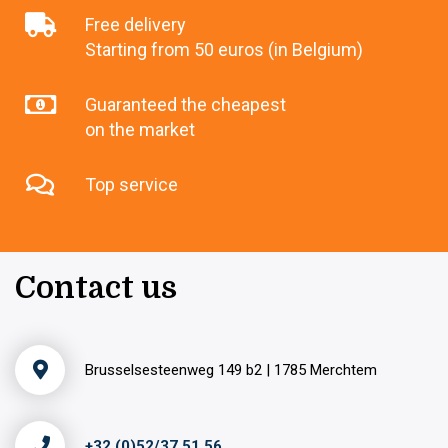
Free delivery
Starting from 50 euros (in Belgium)
Guaranteed the cheapest
on the market
Top service
Contact us
Brusselsesteenweg 149 b2 | 1785 Merchtem
+32 (0)52/37 51 56