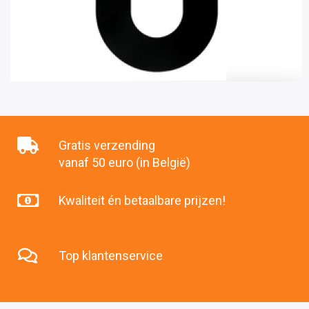
Gratis verzending
vanaf 50 euro (in België)
Kwaliteit én betaalbare prijzen!
Top klantenservice